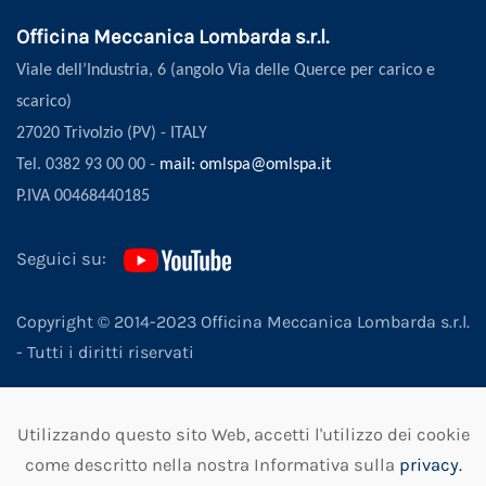
Officina Meccanica Lombarda s.r.l.
Viale dell’Industria, 6 (angolo Via delle Querce per carico e
scarico)
27020 Trivolzio (PV) - ITALY
Tel. 0382 93 00 00 -
mail: omlspa@omlspa.it
P.IVA 00468440185
Seguici su:
Copyright © 2014-2023 Officina Meccanica Lombarda s.r.l.
- Tutti i diritti riservati
|
Privacy
|
Note Legali
|
Cookies Policy
|
Whistleblowing
Utilizzando questo sito Web, accetti l'utilizzo dei cookie
|
come descritto nella nostra Informativa sulla
privacy.